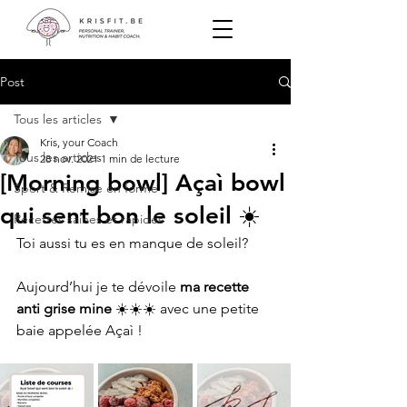
Post
Tous les articles
Kris, your Coach
Tous les articles
28 nov. 2021
1 min de lecture
[Morning bowl] Açaì bowl
Sport & Remise en forme
qui sent bon le soleil ☀️
Recettes saines et rapides
Toi aussi tu es en manque de soleil? 
Aujourd’hui je te dévoile 
ma recette 
anti grise mine
 ☀️☀️☀️ avec une petite 
baie appelée Açaì ! 