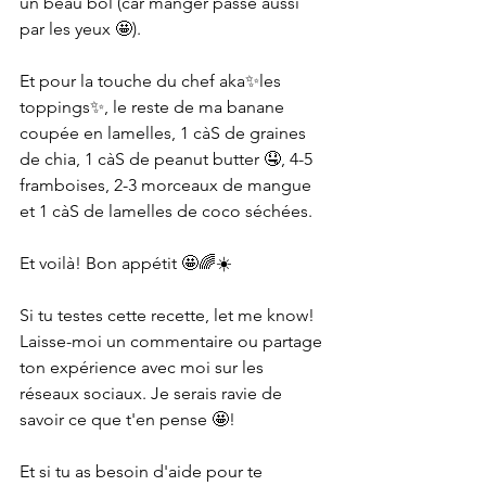
un beau bol (car manger passe aussi 
par les yeux 🤩).
Et pour la touche du chef aka✨les 
toppings✨, le reste de ma banane 
coupée en lamelles, 1 càS de graines 
de chia, 1 càS de peanut butter 🤤, 4-5 
framboises, 2-3 morceaux de mangue 
et 1 càS de lamelles de coco séchées.
Et voilà! Bon appétit 🤩🌈☀️
Si tu testes cette recette, let me know! 
Laisse-moi un commentaire ou partage 
ton expérience avec moi sur les 
réseaux sociaux. Je serais ravie de 
savoir ce que t'en pense 🤩! 
Et si tu as besoin d'aide pour te 