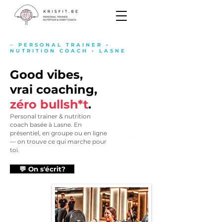
⏤ PERSONAL TRAINER •
NUTRITION COACH • LASNE
Good vibes,
vrai coaching,
zéro bullsh*t
.
Personal trainer & nutrition
coach basée à Lasne. En
présentiel, en groupe ou en ligne
— on trouve ce qui marche pour
toi.
💬 On s'écrit?