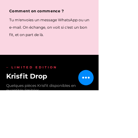
Comment on commence ?
Tu m'envoies un message WhatsApp ou un
e-mail. On échange, on voit si c'est un bon
fit, et on part de là.
⏤ LIMITED EDITION
Krisfit Drop
Quelques pièces Krisfit disponibles en
quantités limitées.
Pas de restockage prévu — first come, first
served.