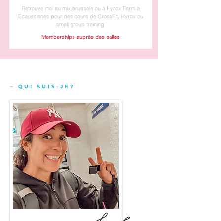
Retrouve moi au mix.brussels ou à Hyrox Farm à
Écaussinnes pour des cours de CrossFit, Hyrox ou
small group training.
Memberships auprès des salles
⏤ QUI SUIS-JE?