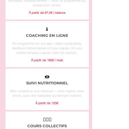
technique, conditionnement — avec un programme qui
évolue à ton rythme.
À partir de 67,5€ / séance
📱
COACHING EN LIGNE
Ton programme sur une app, vidéos explicatives,
feedback hebdomadaire et suivi régulier. Un suivi
nutritionnel peut s'ajouter selon tes besoins.
À partir de 180€ / mois
🍩
SUIVI NUTRITIONNEL
Bilan complet ou suivi mensuel — sans régime, sans
stress, avec des habitudes qui tiennent vraiment.
À partir de 120€
🤸🏽‍♀️
COURS COLLECTIFS