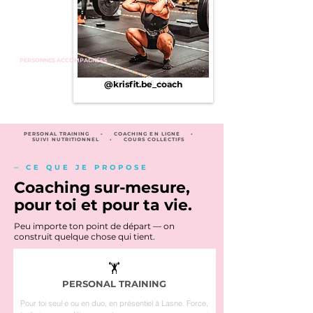
500+
PERSONNES ACCOMPAGNÉES
@krisfit.be_coach
RETROUVE-MOI
PERSONAL TRAINING • COACHING EN LIGNE •
SUIVI NUTRITIONNEL • COURS COLLECTIFS
⏤ CE QUE JE PROPOSE
Coaching sur-mesure,
pour toi et pour ta vie.
Peu importe ton point de départ — on
construit quelque chose qui tient.
🏋️
PERSONAL TRAINING
Pour toi seul·e ou en duo, en présentiel à Lasne. Force,