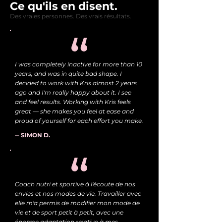
Ce qu'ils en disent.
Des vraies personnes. Des vrais résultats.
I was completely inactive for more than 10
years, and was in quite bad shape. I
decided to work with Kris almost 2 years
ago and I'm really happy about it. I see
and feel results. Working with Kris feels
great — she makes you feel at ease and
proud of yourself for each effort you make.
⏤
SIMON D.
Coach nutri et sportive à l'écoute de nos
envies et nos modes de vie. Travailler avec
elle m'a permis de modifier mon mode de
vie et de sport petit à petit, avec une
énorme adaptation relative à mes