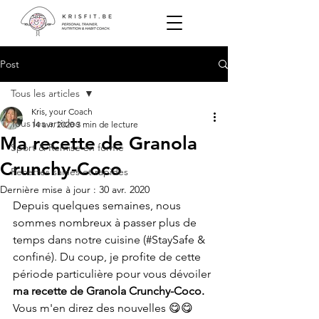
Post
Tous les articles
Kris, your Coach
Tous les articles
14 avr. 2020
3 min de lecture
Ma recette de Granola
Sport & Remise en forme
Crunchy-Coco
Recettes saines et rapides
Dernière mise à jour :
30 avr. 2020
Depuis quelques semaines, nous 
sommes nombreux à passer plus de 
temps dans notre cuisine (#StaySafe & 
confiné). Du coup, je profite de cette 
période particulière pour vous dévoiler 
ma recette de Granola Crunchy-Coco. 
Vous m'en direz des nouvelles 😋😋