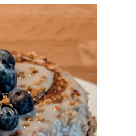
Kris, your Coach
[Recette] Smoothie
framboise bowl sans
banane