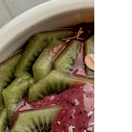
Kris, your Coach
[Recette] Muffins
chocolatés léger comme
des nuages