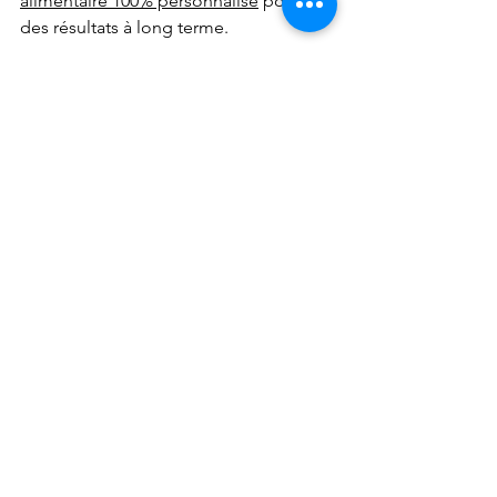
alimentaire 100% personnalisé
 pour 
des résultats à long terme.
bisou!
healthy
recette saine
petit déjeuner
homemade
Granola
fait maison
Recettes saines et rapides
Voir tout
Posts récents