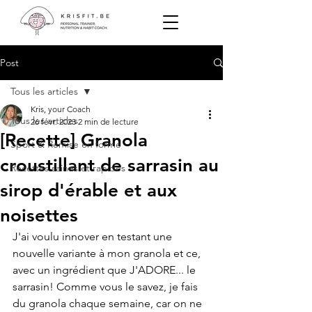
Post
Tous les articles
Kris, your Coach
Tous les articles
26 févr. 2023
2 min de lecture
[Recette] Granola
Sport & Remise en forme
croustillant de sarrasin au
Recettes saines et rapides
sirop d'érable et aux
noisettes
J'ai voulu innover en testant une 
nouvelle variante à mon granola et ce, 
avec un ingrédient que J'ADORE... le 
sarrasin! Comme vous le savez, je fais 
du granola chaque semaine, car on ne 