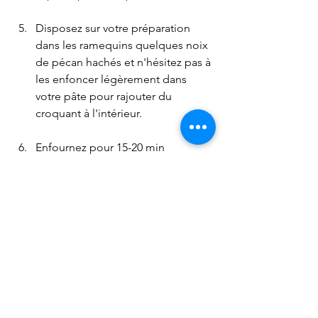
Disposez sur votre préparation 
dans les ramequins quelques noix 
de pécan hachés et n'hésitez pas à 
les enfoncer légèrement dans 
votre pâte pour rajouter du 
croquant à l'intérieur.
Enfournez pour 15-20 min 
(dépendant de votre four). Vos 
brown-ffins seront cuits quand les 
bords et leur dessus sera sec. 
(Pour ma part, je les laisse environ 
18 min dans mon four.)
Une fois bien cuits, sortez-les du 
four et laissez-les bien refroidir 20 
à 30 min en prenant le soin de les 
laisser dans leur moules. Ils seront 