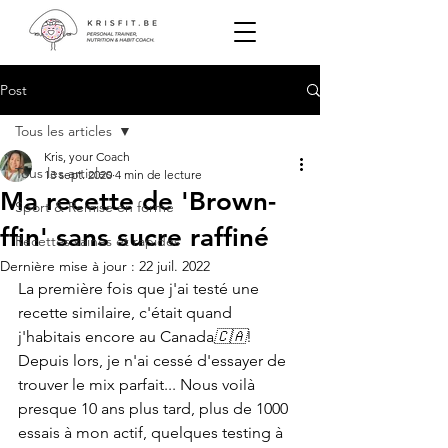
Post
Tous les articles
Kris, your Coach
Tous les articles
13 sept. 2020
4 min de lecture
Ma recette de 'Brown-
Sport & Remise en forme
ffin' sans sucre raffiné
Recettes saines et rapides
Dernière mise à jour :
22 juil. 2022
La première fois que j'ai testé une 
recette similaire, c'était quand 
j'habitais encore au Canada
🇨🇦
! 
Depuis lors, je n'ai cessé d'essayer de 
trouver le mix parfait... Nous voilà 
presque 10 ans plus tard, plus de 1000 
essais à mon actif, quelques testing à 