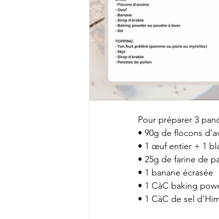
Pour préparer 3 panc
• 90g de flocons d’a
• 1 œuf entier + 1 b
• 25g de farine de p
• 1 banane écrasée
• 1 CàC baking powe
• 1 CàC de sel d'Hi