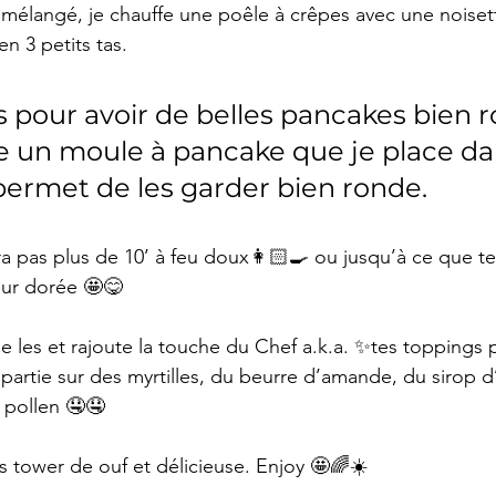
n mélangé, je chauffe une poêle à crêpes avec une noiset
en 3 petits tas.
tips pour avoir de belles pancakes bien 
ilise un moule à pancake que je place d
permet de les garder bien ronde.
a pas plus de 10’ à feu doux👩🏻‍🍳 ou jusqu’à ce que t
eur dorée 🤩😋
le les et rajoute la touche du Chef a.k.a. ✨tes toppings
 partie sur des myrtilles, du beurre d’amande, du sirop d
 pollen 🤤🤤
s tower de ouf et délicieuse. Enjoy 🤩🌈☀️