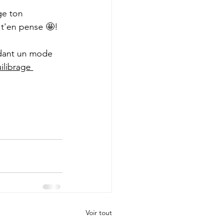
ge ton 
 t'en pense 🤩! 
rdant un mode 
ilibrage 
Voir tout