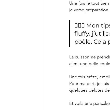
Une fois le tout bie
je verse préparation 
💁🏻‍♀️ Mon 
fluffy: j’ut
poêle. Cela 
La cuisson ne prendr
aient une belle coul
Une fois prête, empi
Pour ma part, je suis
quelques pelotes de
Et voilà une pancake