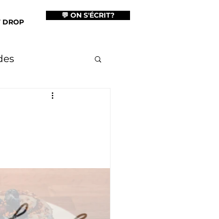
💬 ON S'ÉCRIT?
T DROP
des