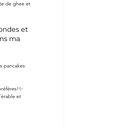
te de ghee et 
rondes et 
ans ma 
es pancakes 
 préfères!✨
’érable et 