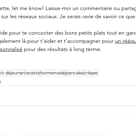
ecette, let me know! Laisse-moi un commentaire ou parta
sur les réseaux sociaux. Je serais ravie de savoir ce que
'aide pour te concocter des bons petits plats tout en ga
également là pour t'aider et t'accompagner pour 
un rééqu
sonnalisé
 pour des résultats à long terme.
tit déjeuner
recette
homemade
pancake
crêpes
s